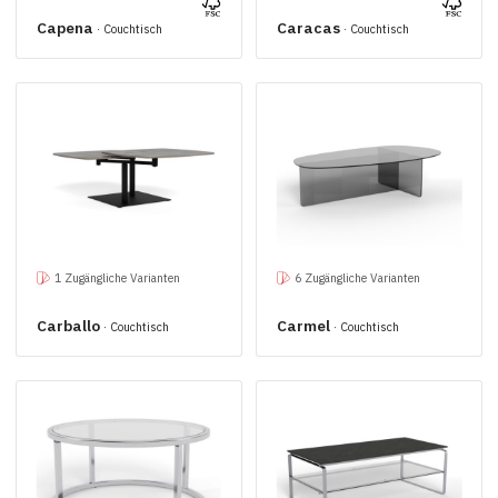
Capena
Caracas
· Couchtisch
· Couchtisch
1 Zugängliche Varianten
6 Zugängliche Varianten
Carballo
Carmel
· Couchtisch
· Couchtisch