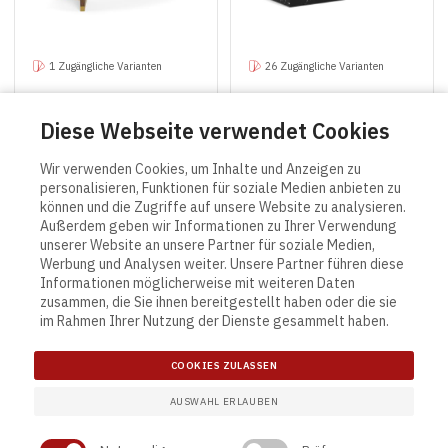
1 Zugängliche Varianten
26 Zugängliche Varianten
Daventry
Dice
· Couchtisch
· Couchtisch
Diese Webseite verwendet Cookies
Wir verwenden Cookies, um Inhalte und Anzeigen zu
Unpräzises Bild
personalisieren, Funktionen für soziale Medien anbieten zu
können und die Zugriffe auf unsere Website zu analysieren.
Außerdem geben wir Informationen zu Ihrer Verwendung
unserer Website an unsere Partner für soziale Medien,
Werbung und Analysen weiter. Unsere Partner führen diese
Informationen möglicherweise mit weiteren Daten
zusammen, die Sie ihnen bereitgestellt haben oder die sie
im Rahmen Ihrer Nutzung der Dienste gesammelt haben.
5 Zugängliche Varianten
1 Zugängliche Varianten
COOKIES ZULASSEN
Dockland
Dorney
· Couchtisch
· Couchtisch
AUSWAHL ERLAUBEN