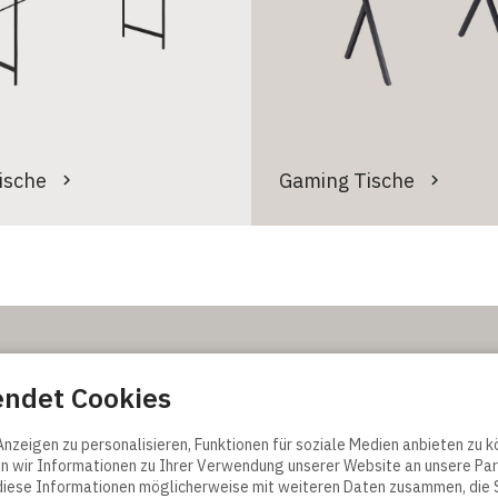
ische
Gaming Tische
endet Cookies
erkaufs- und
edingungen
nditions
nzeigen zu personalisieren, Funktionen für soziale Medien anbieten zu k
y
 wir Informationen zu Ihrer Verwendung unserer Website an unsere Par
diese Informationen möglicherweise mit weiteren Daten zusammen, die S
ellung