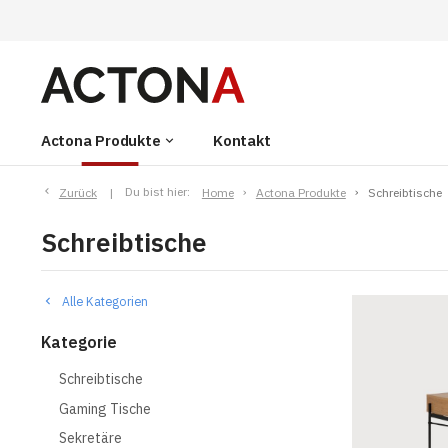
Actona Produkte
Kontakt
keyboard_arrow_down
Zurück
Du bist hier:
Home
Actona Produkte
Schreibtische
Schreibtische
Alle Kategorien
Kategorie
Schreibtische
Gaming Tische
Sekretäre