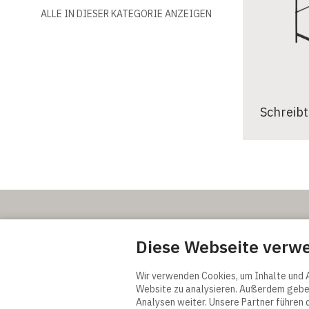
ALLE IN DIESER KATEGORIE ANZEIGEN
Schreibt
Contact
Links
Diese Webseite verw
Actona Group A/S
Allgemeine V
Smedegaardvej 6, Tvis
Lieferungsb
7500 Holstebro
Terms and Co
Wir verwenden Cookies, um Inhalte und A
Denmark
Privacy Polic
Website zu analysieren. Außerdem geben
Analysen weiter. Unsere Partner führen 
Cookie-Einst