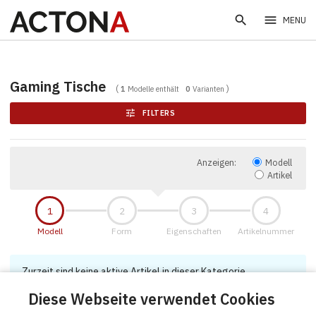
search
menu
MENU
Gaming Tische
1
Modelle enthält
0
Varianten
tune
FILTERS
Anzeigen:
Modell
Artikel
Modell
Form
Eigenschaften
Artikelnummer
Zurzeit sind keine aktive Artikel in dieser Kategorie
Diese Webseite verwendet Cookies