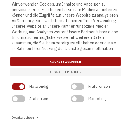
Wir verwenden Cookies, um Inhalte und Anzeigen zu
personalisieren, Funktionen für soziale Medien anbieten zu
können und die Zugriffe auf unsere Website zu analysieren.
Außerdem geben wir Informationen zu Ihrer Verwendung
unserer Website an unsere Partner für soziale Medien,
Werbung und Analysen weiter. Unsere Partner führen diese
Contact
Links
Informationen möglicherweise mit weiteren Daten
zusammen, die Sie ihnen bereitgestellt haben oder die sie
Actona Group A/S
Allgemeine Verkaufs- und
im Rahmen Ihrer Nutzung der Dienste gesammelt haben.
Smedegaardvej 6, Tvis
Lieferungsbedingungen
7500 Holstebro
Terms and Conditions
Denmark
Privacy Policy
COOKIES ZULASSEN
Cookie-Einstellung
AUSWAHL ERLAUBEN
tel. +45 9613 5111
info@actonagroup.com
Notwendig
Präferenzen
CVR 12143745
Statistiken
Marketing
Details zeigen
Copyright 2026 Actona. Alle Rechte vorbehalten
keyboard_arrow_right