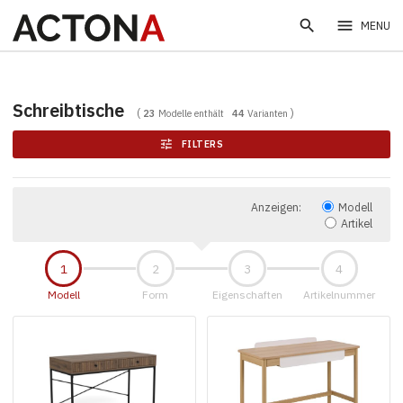
search
menu
MENU
Schreibtische
23
Modelle enthält
44
Varianten
tune
FILTERS
Anzeigen:
Modell
Artikel
Modell
Form
Eigenschaften
Artikelnummer