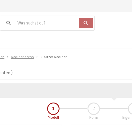
search
search
hen
Recliner sofas
2-Sitzer Recliner
anten
Modell
Form
Eigen