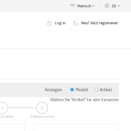
Metrisch
DE
keyboard_arrow_down
keyboard_arrow_down
Log-in
Neu? Jetzt registrieren
Anzeigen:
Modell
Artikel
Wählen Sie "Artikel" für alle Varianten
schaften
Artikelnummer