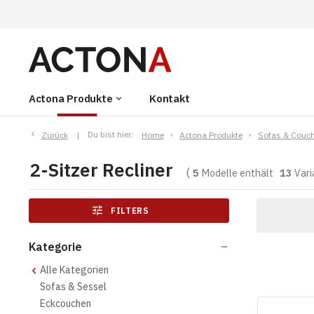
Actona Produkte
Kontakt
keyboard_arrow_down
Zurück
Du bist hier:
Home
Actona Produkte
Sofas & Couc
2-Sitzer Recliner
5
Modelle enthält
13
Vari
tune
FILTERS
Kategorie
remove
Alle Kategorien
Sofas & Sessel
Eckcouchen