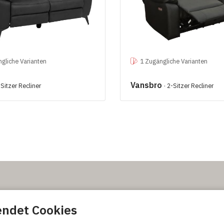
gliche Varianten
1 Zugängliche Varianten
Vansbro
-Sitzer Recliner
· 2-Sitzer Recliner
erkaufs- und
endet Cookies
edingungen
nditions