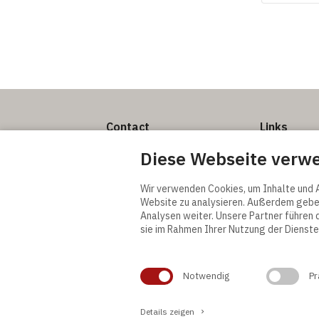
Contact
Links
Actona Group A/S
Allgemeine V
Diese Webseite verw
Smedegaardvej 6, Tvis
Lieferungsb
7500 Holstebro
Terms and Co
Wir verwenden Cookies, um Inhalte und A
Denmark
Privacy Polic
Website zu analysieren. Außerdem geben
Cookie-Einst
Analysen weiter. Unsere Partner führen 
tel. +45 9613 5111
sie im Rahmen Ihrer Nutzung der Diens
info@actonagroup.com
CVR 12143745
Notwendig
Pr
Details zeigen
keyboard_arrow_right