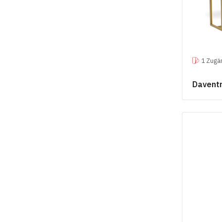
1 Zugän
Davent