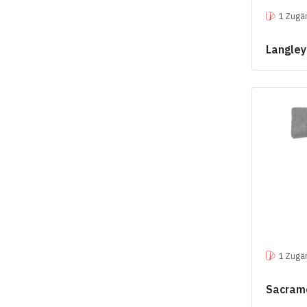
1 Zugän
Langle
1 Zugän
Sacram