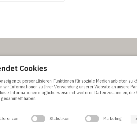
erkaufs- und
endet Cookies
edingungen
nditions
nzeigen zu personalisieren, Funktionen für soziale Medien anbieten zu k
y
 wir Informationen zu Ihrer Verwendung unserer Website an unsere Par
ellung
diese Informationen möglicherweise mit weiteren Daten zusammen, die S
te gesammelt haben.
äferenzen
Statistiken
Marketing