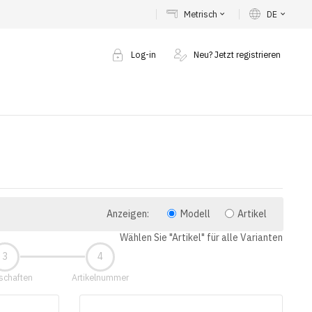
Metrisch
DE
keyboard_arrow_down
keyboard_arrow_down
Log-in
Neu? Jetzt registrieren
Anzeigen:
Modell
Artikel
Wählen Sie "Artikel" für alle Varianten
schaften
Artikelnummer