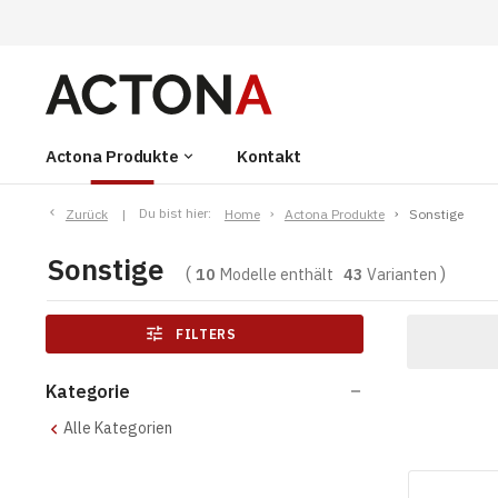
Actona Produkte
Kontakt
keyboard_arrow_down
Zurück
Du bist hier:
Home
Actona Produkte
Sonstige
Sonstige
10
Modelle enthält
43
Varianten
tune
FILTERS
Kategorie
remove
Alle Kategorien