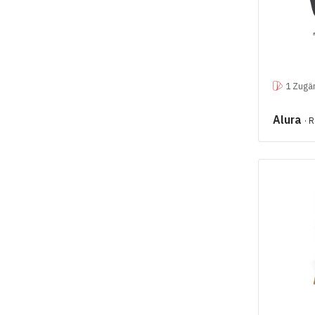
1 Zugän
Alura
· 