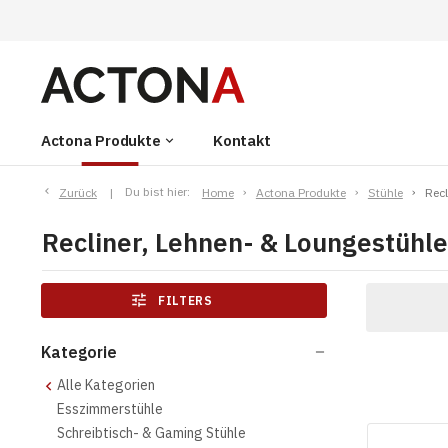
Actona Produkte
Kontakt
keyboard_arrow_down
Zurück
Du bist hier:
Home
Actona Produkte
Stühle
Recl
Recliner, Lehnen- & Loungestühle
tune
FILTERS
Kategorie
remove
Alle Kategorien
Esszimmerstühle
Schreibtisch- & Gaming Stühle