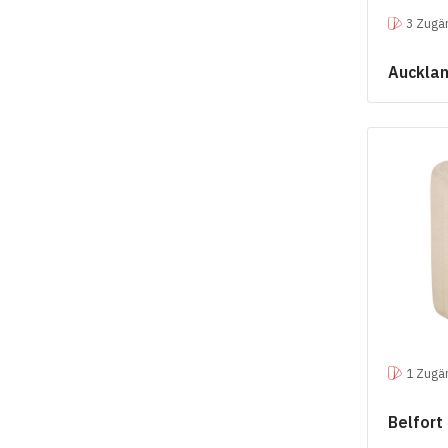
3 Zugän
Auckla
1 Zugän
Belfort