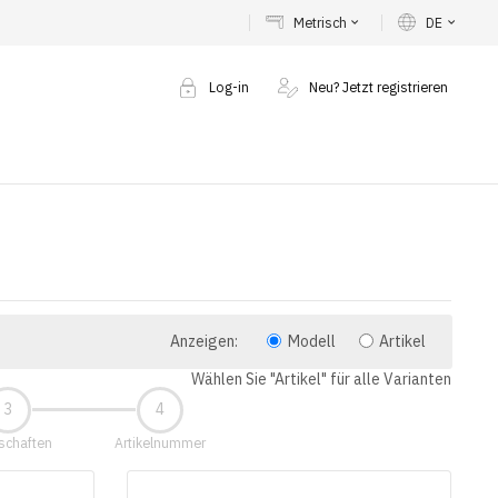
Metrisch
DE
keyboard_arrow_down
keyboard_arrow_down
Log-in
Neu? Jetzt registrieren
Anzeigen:
Modell
Artikel
Wählen Sie "Artikel" für alle Varianten
schaften
Artikelnummer