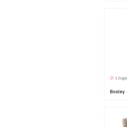
1 Zugän
Bosley