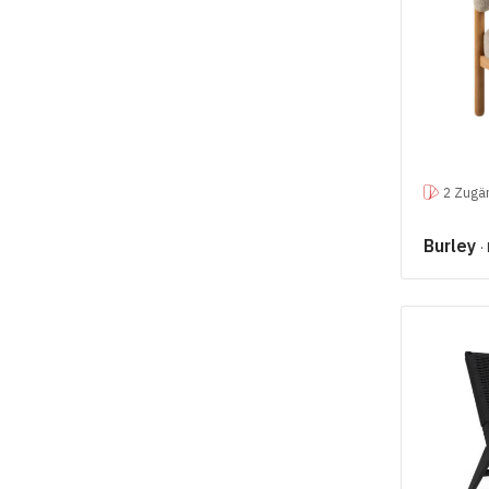
2 Zugän
Burley
·