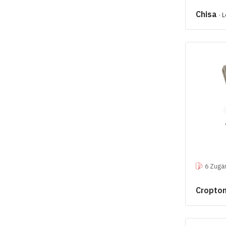
Chisa
· 
6 Zugän
Cropto