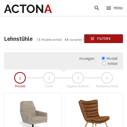
search
menu
MENU
Lehnstühle
tune
FILTERS
5
Modelle enthält
44
Varianten
Anzeigen:
Modell
Artikel
Modell
Form
Eigenschaften
Artikelnummer