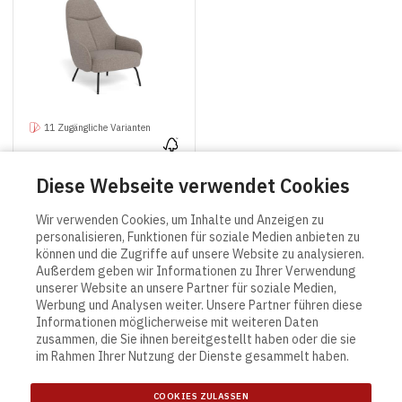
11 Zugängliche Varianten
Texas
· Lehnstuhl
Diese Webseite verwendet Cookies
Wir verwenden Cookies, um Inhalte und Anzeigen zu
personalisieren, Funktionen für soziale Medien anbieten zu
können und die Zugriffe auf unsere Website zu analysieren.
Außerdem geben wir Informationen zu Ihrer Verwendung
unserer Website an unsere Partner für soziale Medien,
Werbung und Analysen weiter. Unsere Partner führen diese
Informationen möglicherweise mit weiteren Daten
Contact
Links
zusammen, die Sie ihnen bereitgestellt haben oder die sie
Actona Group A/S
Allgemeine Verkaufs- und
im Rahmen Ihrer Nutzung der Dienste gesammelt haben.
Smedegaardvej 6, Tvis
Lieferungsbedingungen
7500 Holstebro
Terms and Conditions
COOKIES ZULASSEN