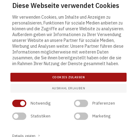
Diese Webseite verwendet Cookies
Wir verwenden Cookies, um Inhalte und Anzeigen zu
personalisieren, Funktionen für soziale Medien anbieten zu
können und die Zugriffe auf unsere Website zu analysieren.
Außerdem geben wir Informationen zu Ihrer Verwendung
unserer Website an unsere Partner für soziale Medien,
Werbung und Analysen weiter. Unsere Partner führen diese
Informationen möglicherweise mit weiteren Daten
Contact
Links
zusammen, die Sie ihnen bereitgestellt haben oder die sie
Actona Group A/S
Allgemeine Verkaufs- und
im Rahmen Ihrer Nutzung der Dienste gesammelt haben.
Smedegaardvej 6, Tvis
Lieferungsbedingungen
7500 Holstebro
Terms and Conditions
COOKIES ZULASSEN
Denmark
Privacy Policy
Cookie-Einstellung
AUSWAHL ERLAUBEN
tel. +45 9613 5111
info@actonagroup.com
Notwendig
Präferenzen
CVR 12143745
Statistiken
Marketing
Details zeigen
keyboard_arrow_right